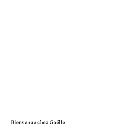
Bienvenue chez Gaëlle