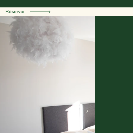
Réserver